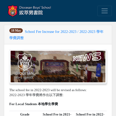
18 May
School Fee Increase for 2022-2023 / 2022-2023 學年
學費調整
The school fee in 2022-2023 will be revised as follows:
2022-2023 學年學費將作出以下調整:
For Local Students 本地學生學費
Grade
School Fee in 2021-
School Fee in 2022-